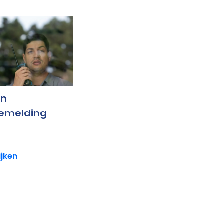
en
emelding
ijken