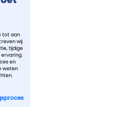
moet
e tot aan
streven wij
e, tijdige
 ervaring.
oces en
e weten
hten.
gsproces