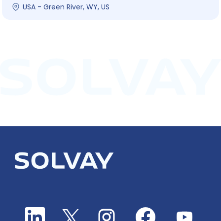
USA - Green River, WY, US
O
O
O
O
O
p
p
p
p
p